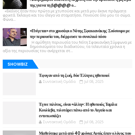
της για να τη β@@@@ ο…
«Εκείνος ήταν που πρώτα με χτυπούσε και μετά μου έκανε πράγματα
φρικτά. Έκλαιγα και του έλεγα να σταματήσει. Πονούσε όλο μου το σώμα.
Φώνα...
«Πνίγεται» στο χρυσάφι ο Νότης Σφακιανάκης: Σούσουρο με
την περιουσία του, διέρρευσε το συνολικό πόσο
Η αμύθητη περιουσία του Νότη Σφακιανάκη Σύμφωνα με
δημοσιεύματα του διαδικτύου, τα τελευταία χρόνια η
αξία της περιουσίας του ανέρχεται στ...
SHOWBIZ
Έφυγαν από τη ζωή, δύο Έλληνες ηθοποιοί
Συντακτική Ομάδα
Jul 08, 2025
Έγινε πιλότος, είναι «άλλη»: Η ηθοποιός Ταμίλα
Κουλίεβα, πιλοτάρει πάνω από το Αιγαίο και
εντυπωσιάζει
Συντακτική Ομάδα
Jul 08, 2025
Μαθεύτηκε μετά από 40 χρόνια:Αυτός ήταν ο λόγος που