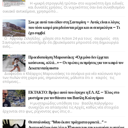
Η «μικρή στρογγυλή τρύπα» στο νυχοκόπτη έχει ειδικές
και δυνατές χρήσεις. Οι νυχοκόπτες σαν ένα συνηθισμένο
οικιακό αντικείμενο, χρησιμοπο...
Σοκ με αυτό που είδαν στη Σαντορίνη – Αυτός είναι ο λόγος
που τόσο καιρό μπερδεύονται μέχρι και οι σεισμολόγοι – Τι
έχει συμβεί
Ο Αβραάμ Ζεληλίδης μίλησε στο Action 24 για τους σεισμούς στη
Σαντορίνη και υποστήριξε ότι βρισκόμαστε μπροστά στη δημιουργία
ενός...
Προειδοποίηση Μαρουσάκη: «Όχι μόνο δεν έρχεται
καύσωνας, αλλά…» – Οι πρώτες εκτιμήσεις για τον καιρό τον
Δεκαπενταύγουστο
Διαψεύδει ο Κλέαρχος Μαρουσάκης τα σενάρια για νέο καύσωνα προ
των πυλών στη χώρα μας, σημειώνοντας, μάλιστα ότι ο καιρός τις
επόμενες...
ΕΚΤΑΚΤΟ: Βρήκε αυτό που έψαχνε η ΕΛ.ΑΣ – Τέλος στο
μυστήριο για τον θάνατο του Βασίλη Καλογήρου
Η μυστηριώδης υπόθεση του Βασίλη Καλογήρου
συνεχίζει να απασχολεί τις Αρχές, καθώς νέα στοιχεία
έρχονται στο φως, ρίχνοντας φως στις σ...
Θεσσαλονίκη: “Mου έκανε πράγματα φρικτά…” –
Ανατριχιάζουν όσα λέει η 10χρονη που την κρατούσε η μητέρα