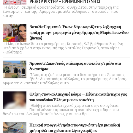
ΡΕΚΟΡ ΡΙΧΤΕΡ – ΕΡΗΜΩΝΕΙ ΤΟ ΝΗΣΙ
Η έντονη σεισμική δραστηριότητα συνεχίζεται στην περιοχή της
Σαντορίνης και της Αμοργού , με αλλεπάλληλους σεισμούς που
καταγ...
Nαταλία Γερμανού: Έκανε δώρο κορνίζα την ληξιαρχική
πράξη με την ημερομηνία γέννησής της στη Μαρία Ιωαννίδου
(βιντεο)
Η Μαρία Ιωαννίδου το μεσημέρι της Κυριακής 9/2 βρέθηκε καλεσμένη
μετά από χρόνια στην εκπομπή της Ναταλίας Γερμανού, στον Alpha,
«Καλύτερα...
Άμφισσα: Δικαστικός υπάλληλος αυτοκτόνησε μέσα στα
δικαστήρια
Τέλος στη ζωή του μέσα στα δικαστήρια της Άμφισσας
έβαλε δικαστικός υπάλληλος, το μεσημέρι της Δευτέρας.
Άμφισσα: Δικαστικός υπάλληλος αυτο...
Θλίψη στον καλλιτεχνικό κόσμο – Πέθανε αναπάντεχα ο γιος
του σπουδαίου Έλληνα μουσικοσυνθέτη…
Θλίψη στον καλλιτεχνικό χώρο και στην οικογένεια
Παπαϊωάννου προκάλεσε η αναπάντεχη είδηση του
θανάτου του Αντώνη Παπαϊωάννου, γιου του θρ...
Η μικρή στρογγυλή τρύπα του νυχοκόπτη έχει μια ειδική
χρήση εδώ και χρόνια που λίγοι γνωρίζουν