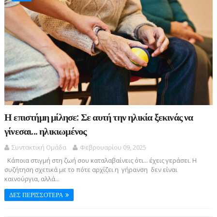
Η επιστήμη μίλησε: Σε αυτή την ηλικία ξεκινάς να
γίνεσαι... ηλικιωμένος
Συντακτική Ομάδα
Φεβρουαρίου 09, 2025
Κάποια στιγμή στη ζωή σου καταλαβαίνεις ότι... έχεις γεράσει. Η
συζήτηση σχετικά με το πότε αρχίζει η γήρανση δεν είναι
καινούργια, αλλά...
ΔΕΣ ΠΕΡΙΣΣΟΤΕΡΑ