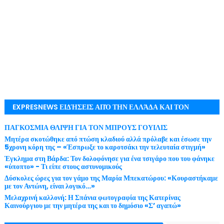
EXPRESNEWS ΕΙΔΉΣΕΙΣ ΑΠΌ ΤΗΝ ΕΛΛΆΔΑ ΚΑΙ ΤΟΝ
ΚΌΣΜΟ ΜΕ ΕΓΚΥΡΌΤΗΤΑ
ΠΑΓΚΟΣΜΙΑ ΘΛΙΨΗ ΓΙΑ ΤΟΝ ΜΠΡΟΥΣ ΓΟΥΙΛΙΣ
Μητέρα σκοτώθηκε από πτώση κλαδιού αλλά πρόλαβε και έσωσε την
5χρονη κόρη της – «Έσπρωξε το καροτσάκι την τελευταία στιγμή»
Έγκλημα στη Βάρδα: Τον δολοφόνησε για ένα τσιγάρο που του φάνηκε
«ύποπτο» - Τι είπε στους αστυνομικούς
Δύσκολες ώρες για τον γάμο της Μαρία Μπεκατώρου: «Κουραστήκαμε
με τον Αντώνη, είναι λογικό…»
Μελαχρινή καλλονή: Η Σπάνια φωτογραφία της Κατερίνας
Καινούργιου με την μητέρα της και το δημόσιο «Σ’ αγαπώ»