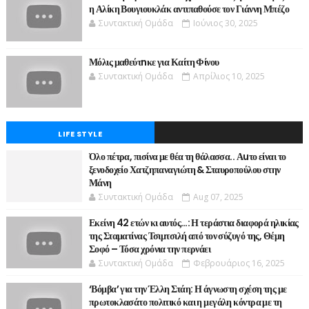
η Αλίκη Βουγιουκλάκ αντιπαθούσε τον Γιάννη Μπέζο
Συντακτική Ομάδα
Ιούνιος 30, 2025
Μόλις μαθεύτnκε για Καίτη Φίνου
Συντακτική Ομάδα
Απρίλιος 10, 2025
LIFE STYLE
Όλο πέτρα, πισίνα με θέα τη θάλασσα.. Αuτο είναι το
ξενοδοχείο Χατζηπαναγιώτη & Σταυροπούλου στην
Μάνη
Συντακτική Ομάδα
Aug 07, 2025
Εκείνη 42 ετών κι αυτός…: Η τεράστια διαφορά ηλικίας
της Σταματίνας Τσιμτσιλή από τον σύζυγό της, Θέμη
Σοφό – Τόσα χρόνια την περνάει
Συντακτική Ομάδα
Φεβρουάριος 16, 2025
‘Βόμβα’ για την Έλλη Στάη: Η άγνωστη σχέση της με
πρωτοκλασάτο πολιτικό και η μεγάλη κόντρα με τη