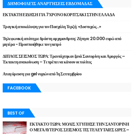
ΔΗΜΟΦΙΛΕΊΣ ΑΝΑΡΤΉΣΕΙΣ ΕΒΔΟΜΑΔΑΣ
ΕΚΤΑΚΤΗ ΕΙΔΗΣΗ ΓΙΑ 7ΧΡΟΝΟ ΚΟΡΙΤΣΑΚΙ ΣΤΗΝ ΕΛΛΑΔΑ
Τραγική αποκάλυψη για τον Πασχάλη Τερζή: «Δυστυχώς…»
Τηλεφωνική απάτη με δράστη αρχιμανδριτη: Ζήτησε 20.000 ευρώ από
μητέρα - Προσποιήθηκε τον γιατρό
ΔΙΠΛΟΣ ΣΕΙΣΜΟΣ ΤΩΡΑ: Τραντάχτηκαν ξανά Σαντορίνη και Αμοργός –
Έκτακτη ανακοίνωση – Τι πρέπει να κάνουν οι πολίτες
Απαγόρευση για gel νυχιών από 1η Σεπτεμβρίου
FACEBOOK
BEST OF
ΕΚΤΑΚΤΟ ΤΩΡΑ: ΜΟΛΙΣ ΧΤΥΠΗΣΕ ΤΗΝ ΣΑΝΤΟΡΙΝΗ
Ο ΜΕΓΑΛΥΤΕΡΟΣ ΣΕΙΣΜΟΣ ΤΙΣ ΤΕΛΕΥΤΑΙΕΣ ΩΡΕΣ –