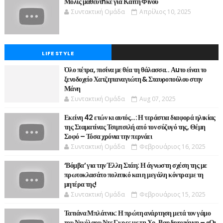
Μόλις μαθεύτnκε για Καίτη Φίνου
Συντακτική Ομάδα
Απρίλιος 10, 2025
LIFE STYLE
Όλο πέτρα, πισίνα με θέα τη θάλασσα.. Αuτο είναι το
ξενοδοχείο Χατζηπαναγιώτη & Σταυροπούλου στην
Μάνη
Συντακτική Ομάδα
Aug 07, 2025
Εκείνη 42 ετών κι αυτός…: Η τεράστια διαφορά ηλικίας
της Σταματίνας Τσιμτσιλή από τον σύζυγό της, Θέμη
Σοφό – Τόσα χρόνια την περνάει
Συντακτική Ομάδα
Φεβρουάριος 16, 2025
‘Βόμβα’ για την Έλλη Στάη: Η άγνωστη σχέση της με
πρωτοκλασάτο πολιτικό και η μεγάλη κόντρα με τη
μητέρα της!
Συντακτική Ομάδα
Φεβρουάριος 15, 2025
Τατιάνα Μπλάτνικ: Η πρώτη ανάρτηση μετά τον γάμο
του Νικόλαου Ντε Γκρες με τη Χρ. Βαρδινογιάννη – «Οι