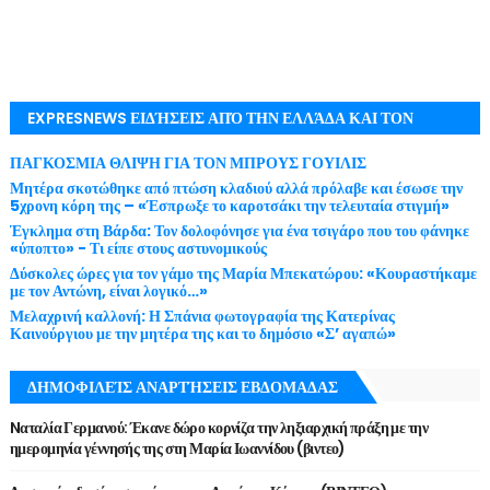
EXPRESNEWS ΕΙΔΉΣΕΙΣ ΑΠΌ ΤΗΝ ΕΛΛΆΔΑ ΚΑΙ ΤΟΝ
ΚΌΣΜΟ ΜΕ ΕΓΚΥΡΌΤΗΤΑ
ΠΑΓΚΟΣΜΙΑ ΘΛΙΨΗ ΓΙΑ ΤΟΝ ΜΠΡΟΥΣ ΓΟΥΙΛΙΣ
Μητέρα σκοτώθηκε από πτώση κλαδιού αλλά πρόλαβε και έσωσε την
5χρονη κόρη της – «Έσπρωξε το καροτσάκι την τελευταία στιγμή»
Έγκλημα στη Βάρδα: Τον δολοφόνησε για ένα τσιγάρο που του φάνηκε
«ύποπτο» - Τι είπε στους αστυνομικούς
Δύσκολες ώρες για τον γάμο της Μαρία Μπεκατώρου: «Κουραστήκαμε
με τον Αντώνη, είναι λογικό…»
Μελαχρινή καλλονή: Η Σπάνια φωτογραφία της Κατερίνας
Καινούργιου με την μητέρα της και το δημόσιο «Σ’ αγαπώ»
ΔΗΜΟΦΙΛΕΊΣ ΑΝΑΡΤΉΣΕΙΣ ΕΒΔΟΜΑΔΑΣ
Nαταλία Γερμανού: Έκανε δώρο κορνίζα την ληξιαρχική πράξη με την
ημερομηνία γέννησής της στη Μαρία Ιωαννίδου (βιντεο)