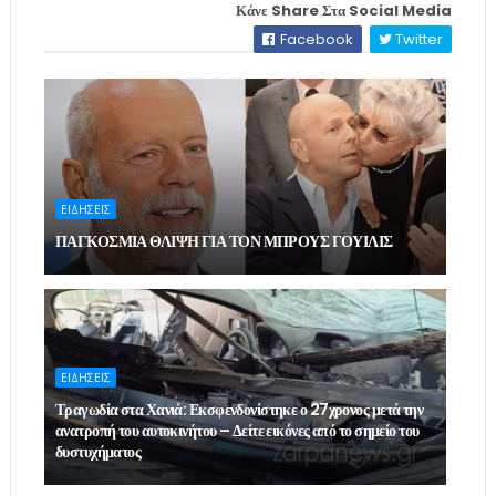
Κάνε Share Στα Social Media
Facebook
Twitter
ΕΙΔΗΣΕΙΣ
ΠΑΓΚΟΣΜΙΑ ΘΛΙΨΗ ΓΙΑ ΤΟΝ ΜΠΡΟΥΣ ΓΟΥΙΛΙΣ
ΕΙΔΗΣΕΙΣ
Τραγωδία στα Χανιά: Εκσφενδονίστηκε ο 27χρονος μετά την
ανατροπή του αυτοκινήτου – Δείτε εικόνες από το σημείο του
δυστυχήματος