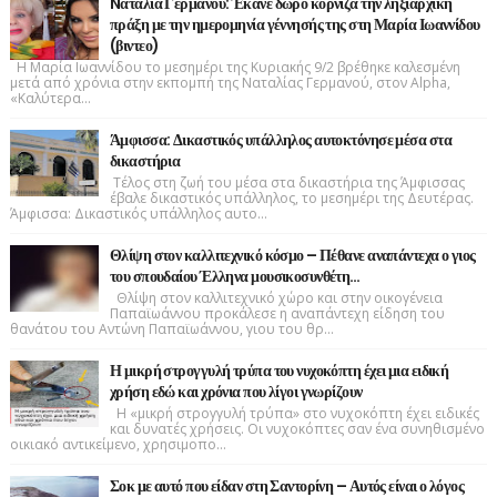
Nαταλία Γερμανού: Έκανε δώρο κορνίζα την ληξιαρχική
πράξη με την ημερομηνία γέννησής της στη Μαρία Ιωαννίδου
(βιντεο)
Η Μαρία Ιωαννίδου το μεσημέρι της Κυριακής 9/2 βρέθηκε καλεσμένη
μετά από χρόνια στην εκπομπή της Ναταλίας Γερμανού, στον Alpha,
«Καλύτερα...
Άμφισσα: Δικαστικός υπάλληλος αυτοκτόνησε μέσα στα
δικαστήρια
Τέλος στη ζωή του μέσα στα δικαστήρια της Άμφισσας
έβαλε δικαστικός υπάλληλος, το μεσημέρι της Δευτέρας.
Άμφισσα: Δικαστικός υπάλληλος αυτο...
Θλίψη στον καλλιτεχνικό κόσμο – Πέθανε αναπάντεχα ο γιος
του σπουδαίου Έλληνα μουσικοσυνθέτη…
Θλίψη στον καλλιτεχνικό χώρο και στην οικογένεια
Παπαϊωάννου προκάλεσε η αναπάντεχη είδηση του
θανάτου του Αντώνη Παπαϊωάννου, γιου του θρ...
Η μικρή στρογγυλή τρύπα του νυχοκόπτη έχει μια ειδική
χρήση εδώ και χρόνια που λίγοι γνωρίζουν
Η «μικρή στρογγυλή τρύπα» στο νυχοκόπτη έχει ειδικές
και δυνατές χρήσεις. Οι νυχοκόπτες σαν ένα συνηθισμένο
οικιακό αντικείμενο, χρησιμοπο...
Σοκ με αυτό που είδαν στη Σαντορίνη – Αυτός είναι ο λόγος