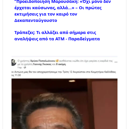
“Προειδοποίηση Μαρουσάκη: «Όχι μόνο δεν
έρχεται καύσωνας, αλλά…» – Οι πρώτες
εκτιμήσεις για τον καιρό τον
Δεκαπενταύγουστο
Τράπεζες: Τι αλλάζει από σήμερα στις
αναλήψεις από τα ΑΤΜ - Παραδείγματα