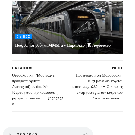
ΕΙΔΗΣΕΙΣ
Πώς θα κινηθούν τα ΜΜΜ την Παρασκευή 15 Αυγούστου
PREVIOUS
NEXT
Θεσσαλονίκη: “Mου έκανε
Προειδοποίηση Μαρουσάκη:
πράγματα φρικτά…” –
«Όχι μόνο δεν έρχεται
Ανατριχιάζουν όσα λέει η
καύσωνας, αλλά…» – Οι πρώτες
10χρονη που την κρατούσε η
εκτιμήσεις για τον καιρό τον
μητέρα της για να τη β@@@@
Δεκαπενταύγουστο
ο…