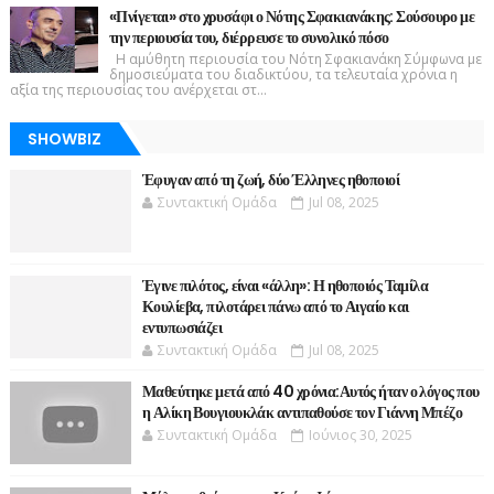
«Πνίγεται» στο χρυσάφι ο Νότης Σφακιανάκης: Σούσουρο με
την περιουσία του, διέρρευσε το συνολικό πόσο
Η αμύθητη περιουσία του Νότη Σφακιανάκη Σύμφωνα με
δημοσιεύματα του διαδικτύου, τα τελευταία χρόνια η
αξία της περιουσίας του ανέρχεται στ...
SHOWBIZ
Έφυγαν από τη ζωή, δύο Έλληνες ηθοποιοί
Συντακτική Ομάδα
Jul 08, 2025
Έγινε πιλότος, είναι «άλλη»: Η ηθοποιός Ταμίλα
Κουλίεβα, πιλοτάρει πάνω από το Αιγαίο και
εντυπωσιάζει
Συντακτική Ομάδα
Jul 08, 2025
Μαθεύτηκε μετά από 40 χρόνια:Αυτός ήταν ο λόγος που
η Αλίκη Βουγιουκλάκ αντιπαθούσε τον Γιάννη Μπέζο
Συντακτική Ομάδα
Ιούνιος 30, 2025