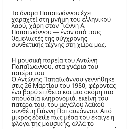
Το όνομα Παπαϊωάννου έχει
χαραχτεί στη μνήμη του ελληνικού
λαού, χάρη στον Γιάννη Α.
Παπαϊωάννου — έναν από τους
θεμελιωτές της σύγχρονης
συνθετικής τέχνης στη χώρα μας.
Η μουσική πορεία του Αντώνη
Παπαϊωάννου, στα χνάρια του
πατέρα του
Ο Αντώνης Παπαϊωάννου γεννήθηκε
στις 26 Μαρτίου του 1950, φέροντας
ένα βαρύ επίθετο και μια ακόμη πιο
σπουδαία κληρονομιά, εκείνη του
πατέρα του, του μεγάλου λαϊκού
συνθέτη Γιάννη Παπαϊωάννου. Από
μικρός έδειξε πως μέσα του έκαιγε η
φλόγα της μουσικής, αλλά το