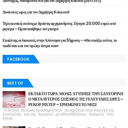
Δυστυχώς, δυσάρεστα νέα για τον Δημήτρη Κόκοτα (ΒΙΝΤΕΟ)
Δυσκολες ωρες για τον Δημήτρη Κοκκοτα!
Τηλεφωνική απάτη με δράστη αρχιμανδριτη: Ζήτησε 20.000 ευρώ από
μητέρα - Προσποιήθηκε τον γιατρό
Εφιάλτης οι διακοπές στην Αλόννησο για 51χρονη – «Θα σφάξω εσένα, το
παιδί σου και τον πρώην άντρα σου»
FACEBOOK
BEST OF
ΕΚΤΑΚΤΟ ΤΩΡΑ: ΜΟΛΙΣ ΧΤΥΠΗΣΕ ΤΗΝ ΣΑΝΤΟΡΙΝΗ
Ο ΜΕΓΑΛΥΤΕΡΟΣ ΣΕΙΣΜΟΣ ΤΙΣ ΤΕΛΕΥΤΑΙΕΣ ΩΡΕΣ –
ΡΕΚΟΡ ΡΙΧΤΕΡ – ΕΡΗΜΩΝΕΙ ΤΟ ΝΗΣΙ
Η έντονη σεισμική δραστηριότητα συνεχίζεται στην περιοχή της
Σαντορίνης και της Αμοργού , με αλλεπάλληλους σεισμούς που
καταγ...