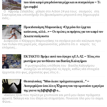
που τόσο καιρό μπερδεύονται μέχρι και οι σεισμολόγοι – Τι
έχει συμβεί
Ο Αβραάμ Ζεληλίδης μίλησε στο Action 24 για τους σεισμούς στη
Σαντορίνη και υποστήριξε ότι βρισκόμαστε μπροστά στη δημιουργία
ενός...
Προειδοποίηση Μαρουσάκη: «Όχι μόνο δεν έρχεται
καύσωνας, αλλά…» – Οι πρώτες εκτιμήσεις για τον καιρό τον
Δεκαπενταύγουστο
Διαψεύδει ο Κλέαρχος Μαρουσάκης τα σενάρια για νέο καύσωνα προ
των πυλών στη χώρα μας, σημειώνοντας, μάλιστα ότι ο καιρός τις
επόμενες...
ΕΚΤΑΚΤΟ: Βρήκε αυτό που έψαχνε η ΕΛ.ΑΣ – Τέλος στο
μυστήριο για τον θάνατο του Βασίλη Καλογήρου
Η μυστηριώδης υπόθεση του Βασίλη Καλογήρου
συνεχίζει να απασχολεί τις Αρχές, καθώς νέα στοιχεία
έρχονται στο φως, ρίχνοντας φως στις σ...
Θεσσαλονίκη: “Mου έκανε πράγματα φρικτά…” –
Ανατριχιάζουν όσα λέει η 10χρονη που την κρατούσε η μητέρα
της για να τη β@@@@ ο…
«Εκείνος ήταν που πρώτα με χτυπούσε και μετά μου έκανε πράγματα
φρικτά. Έκλαιγα και του έλεγα να σταματήσει. Πονούσε όλο μου το σώμα.
Φώνα...