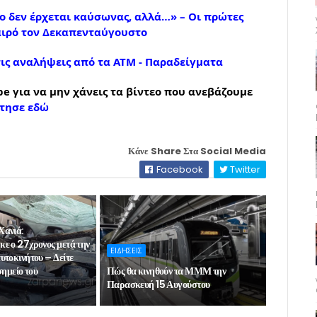
 δεν έρχεται καύσωνας, αλλά…» – Οι πρώτες
καιρό τον Δεκαπενταύγουστο
τις αναλήψεις από τα ΑΤΜ - Παραδείγματα
e για να μην χάνεις τα βίντεο που ανεβάζουμε
τησε εδώ
Κάνε Share Στα Social Media
Facebook
Twitter
Χανιά:
ε ο 27χρονος μετά την
ΕΙΔΗΣΕΙΣ
υτοκινήτου – Δείτε
σημείο του
Πώς θα κινηθούν τα ΜΜΜ την
Παρασκευή 15 Αυγούστου