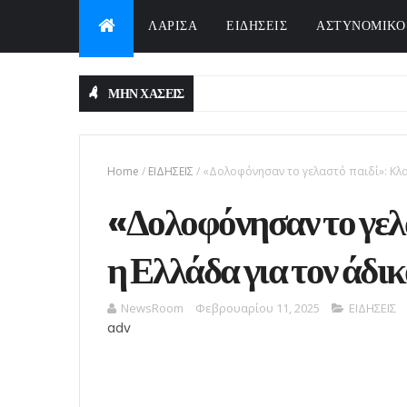
ΛΑΡΙΣΑ
ΕΙΔΗΣΕΙΣ
ΑΣΤΥΝΟΜΙΚΟ
ΜΗΝ ΧΑΣΕΙΣ
Home
/
ΕΙΔΗΣΕΙΣ
/
«Δολοφόνησαν το γελαστό παιδί»: Κλαί
«Δολοφόνησαν το γελα
η Ελλάδα για τον άδι
NewsRoom
Φεβρουαρίου 11, 2025
ΕΙΔΗΣΕΙΣ
adv