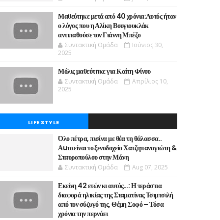
Μαθεύτηκε μετά από 40 χρόνια:Αυτός ήταν
ο λόγος που η Αλίκη Βουγιουκλάκ
αντιπαθούσε τον Γιάννη Μπέζο
Συντακτική Ομάδα
Ιούνιος 30,
2025
Μόλις μαθεύτnκε για Καίτη Φίνου
Συντακτική Ομάδα
Απρίλιος 10,
2025
LIFE STYLE
Όλο πέτρα, πισίνα με θέα τη θάλασσα..
Αuτο είναι το ξενοδοχείο Χατζηπαναγιώτη &
Σταυροπούλου στην Μάνη
Συντακτική Ομάδα
Aug 07, 2025
Εκείνη 42 ετών κι αυτός…: Η τεράστια
διαφορά ηλικίας της Σταματίνας Τσιμτσιλή
από τον σύζυγό της, Θέμη Σοφό – Τόσα
χρόνια την περνάει