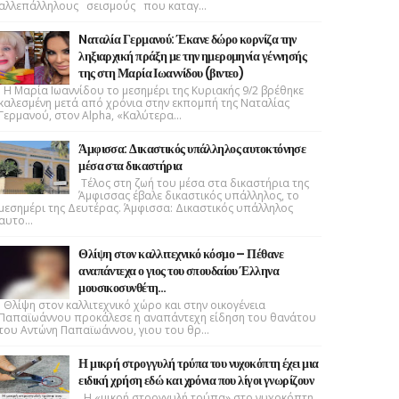
αλλεπάλληλους σεισμούς που καταγ...
Nαταλία Γερμανού: Έκανε δώρο κορνίζα την
ληξιαρχική πράξη με την ημερομηνία γέννησής
της στη Μαρία Ιωαννίδου (βιντεο)
Η Μαρία Ιωαννίδου το μεσημέρι της Κυριακής 9/2 βρέθηκε
καλεσμένη μετά από χρόνια στην εκπομπή της Ναταλίας
Γερμανού, στον Alpha, «Καλύτερα...
Άμφισσα: Δικαστικός υπάλληλος αυτοκτόνησε
μέσα στα δικαστήρια
Τέλος στη ζωή του μέσα στα δικαστήρια της
Άμφισσας έβαλε δικαστικός υπάλληλος, το
μεσημέρι της Δευτέρας. Άμφισσα: Δικαστικός υπάλληλος
αυτο...
Θλίψη στον καλλιτεχνικό κόσμο – Πέθανε
αναπάντεχα ο γιος του σπουδαίου Έλληνα
μουσικοσυνθέτη…
Θλίψη στον καλλιτεχνικό χώρο και στην οικογένεια
Παπαϊωάννου προκάλεσε η αναπάντεχη είδηση του θανάτου
του Αντώνη Παπαϊωάννου, γιου του θρ...
Η μικρή στρογγυλή τρύπα του νυχοκόπτη έχει μια
ειδική χρήση εδώ και χρόνια που λίγοι γνωρίζουν
Η «μικρή στρογγυλή τρύπα» στο νυχοκόπτη