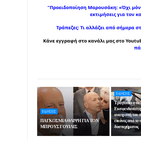
“Προειδοποίηση Μαρουσάκη: «Όχι μόνο
εκτιμήσεις για τον 
Τράπεζες: Τι αλλάζει από σήμερα σ
Κάνε εγγραφή στο κανάλι μας στο Youtub
πά
ΕΙΔΗΣΕΙΣ
Τραγωδία στα 
Εκσφενδονίστηκ
ΕΙΔΗΣΕΙΣ
ανατροπή του α
ΠΑΓΚΟΣΜΙΑ ΘΛΙΨΗ ΓΙΑ ΤΟΝ
εικόνες από το 
ΜΠΡΟΥΣ ΓΟΥΙΛΙΣ
δυστυχήματος