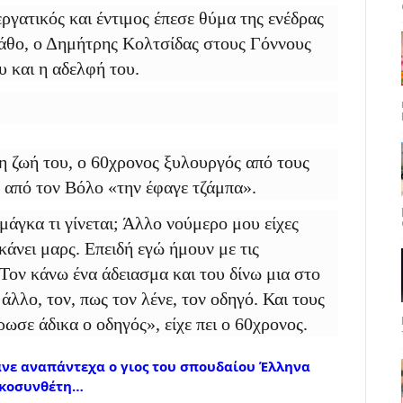
γατικός και έντιμος έπεσε θύμα της ενέδρας
ιάθο, ο Δημήτρης Κολτσίδας στους Γόννους
υ και η αδελφή του.
η ζωή του, ο 60χρονος ξυλουργός από τους
ς από τον Βόλο «την έφαγε τζάμπα».
μάγκα τι γίνεται; Άλλο νούμερο μου είχες
κάνει μαρς. Επειδή εγώ ήμουν με τις
. Τον κάνω ένα άδειασμα και του δίνω μια στο
 άλλο, τον, πως τον λένε, τον οδηγό. Και τους
ωσε άδικα ο οδηγός», είχε πει ο 60χρονος.
ανε αναπάντεχα ο γιος του σπουδαίου Έλληνα
κοσυνθέτη…