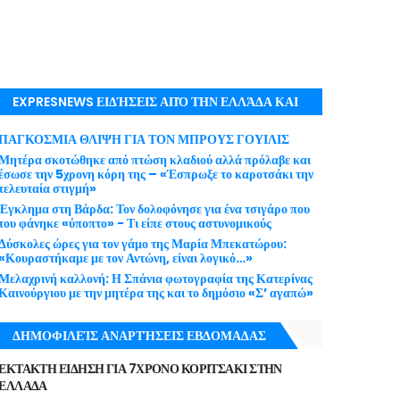
EXPRESNEWS ΕΙΔΉΣΕΙΣ ΑΠΌ ΤΗΝ ΕΛΛΆΔΑ ΚΑΙ
ΤΟΝ ΚΌΣΜΟ ΜΕ ΕΓΚΥΡΌΤΗΤΑ
ΠΑΓΚΟΣΜΙΑ ΘΛΙΨΗ ΓΙΑ ΤΟΝ ΜΠΡΟΥΣ ΓΟΥΙΛΙΣ
Μητέρα σκοτώθηκε από πτώση κλαδιού αλλά πρόλαβε και
έσωσε την 5χρονη κόρη της – «Έσπρωξε το καροτσάκι την
τελευταία στιγμή»
Έγκλημα στη Βάρδα: Τον δολοφόνησε για ένα τσιγάρο που
του φάνηκε «ύποπτο» - Τι είπε στους αστυνομικούς
Δύσκολες ώρες για τον γάμο της Μαρία Μπεκατώρου:
«Κουραστήκαμε με τον Αντώνη, είναι λογικό…»
Μελαχρινή καλλονή: Η Σπάνια φωτογραφία της Κατερίνας
Καινούργιου με την μητέρα της και το δημόσιο «Σ’ αγαπώ»
ΔΗΜΟΦΙΛΕΊΣ ΑΝΑΡΤΉΣΕΙΣ ΕΒΔΟΜΑΔΑΣ
ΕΚΤΑΚΤΗ ΕΙΔΗΣΗ ΓΙΑ 7ΧΡΟΝΟ ΚΟΡΙΤΣΑΚΙ ΣΤΗΝ
ΕΛΛΑΔΑ