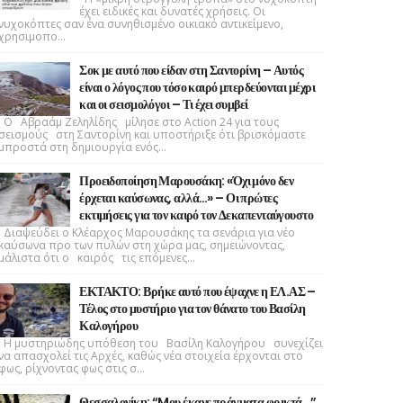
έχει ειδικές και δυνατές χρήσεις. Οι
νυχοκόπτες σαν ένα συνηθισμένο οικιακό αντικείμενο,
χρησιμοπο...
Σοκ με αυτό που είδαν στη Σαντορίνη – Αυτός
είναι ο λόγος που τόσο καιρό μπερδεύονται μέχρι
και οι σεισμολόγοι – Τι έχει συμβεί
Ο Αβραάμ Ζεληλίδης μίλησε στο Action 24 για τους
σεισμούς στη Σαντορίνη και υποστήριξε ότι βρισκόμαστε
μπροστά στη δημιουργία ενός...
Προειδοποίηση Μαρουσάκη: «Όχι μόνο δεν
έρχεται καύσωνας, αλλά…» – Οι πρώτες
εκτιμήσεις για τον καιρό τον Δεκαπενταύγουστο
Διαψεύδει ο Κλέαρχος Μαρουσάκης τα σενάρια για νέο
καύσωνα προ των πυλών στη χώρα μας, σημειώνοντας,
μάλιστα ότι ο καιρός τις επόμενες...
ΕΚΤΑΚΤΟ: Βρήκε αυτό που έψαχνε η ΕΛ.ΑΣ –
Τέλος στο μυστήριο για τον θάνατο του Βασίλη
Καλογήρου
Η μυστηριώδης υπόθεση του Βασίλη Καλογήρου συνεχίζει
να απασχολεί τις Αρχές, καθώς νέα στοιχεία έρχονται στο
φως, ρίχνοντας φως στις σ...
Θεσσαλονίκη: “Mου έκανε πράγματα φρικτά…”