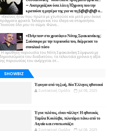
– Ανατριχιάζουν όσα λέει η 10χρονη που την
κρατούσε η μητέρα της για να τη β@@@@ ο…
«Εκείνος ήταν που πρώτα με χτυπούσε και μετά μου έκανε
πράγματα φρικτά. Έκλαιγα και του έλεγα να σταματήσει.
Πονούσε όλο μου το σώμα. Φώνα...
«Πνίγεται» στο χρυσάφι ο Νότης Σφακιανάκης:
Σούσουρο με την περιουσία του, διέρρευσε το
συνολικό πόσο
Η αμύθητη περιουσία του Νότη Σφακιανάκη Σύμφωνα με
δημοσιεύματα του διαδικτύου, τα τελευταία χρόνια η αξία
της περιουσίας του ανέρχεται στ...
SHOWBIZ
Έφυγαν από τη ζωή, δύο Έλληνες ηθοποιοί
Συντακτική Ομάδα
Jul 08, 2025
Έγινε πιλότος, είναι «άλλη»: Η ηθοποιός
Ταμίλα Κουλίεβα, πιλοτάρει πάνω από το
Αιγαίο και εντυπωσιάζει
Συντακτική Ομάδα
Jul 08, 2025