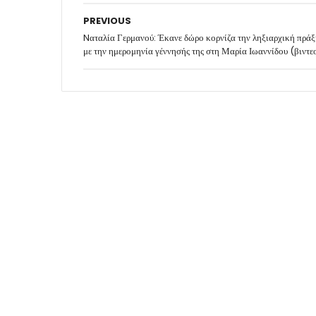
PREVIOUS
Nαταλία Γερμανού: Έκανε δώρο κορνίζα την ληξιαρχική πρά
με την ημερομηνία γέννησής της στη Μαρία Ιωαννίδου (βιντε