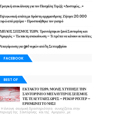
Τραγική αποκάλυψη για τον Πασχάλη Τερζή: «Δυστυχώς…»
Τηλεφωνική απάτη με δράστη αρχιμανδριτη: Ζήτησε 20.000
ευρώ από μητέρα - Προσποιήθηκε τον γιατρό
ΔΙΠΛΟΣ ΣΕΙΣΜΟΣ ΤΩΡΑ: Τραντάχτηκαν ξανά Σαντορίνη και
Αμοργός – Έκτακτη ανακοίνωση – Τι πρέπει να κάνουν οι πολίτες
Απαγόρευση για gel νυχιών από 1η Σεπτεμβρίου
FACEBOOK
BEST OF
ΕΚΤΑΚΤΟ ΤΩΡΑ: ΜΟΛΙΣ ΧΤΥΠΗΣΕ ΤΗΝ
ΣΑΝΤΟΡΙΝΗ Ο ΜΕΓΑΛΥΤΕΡΟΣ ΣΕΙΣΜΟΣ
ΤΙΣ ΤΕΛΕΥΤΑΙΕΣ ΩΡΕΣ – ΡΕΚΟΡ ΡΙΧΤΕΡ –
ΕΡΗΜΩΝΕΙ ΤΟ ΝΗΣΙ
Η έντονη σεισμική δραστηριότητα συνεχίζεται στην
περιοχή της Σαντορίνης και της Αμοργού , με