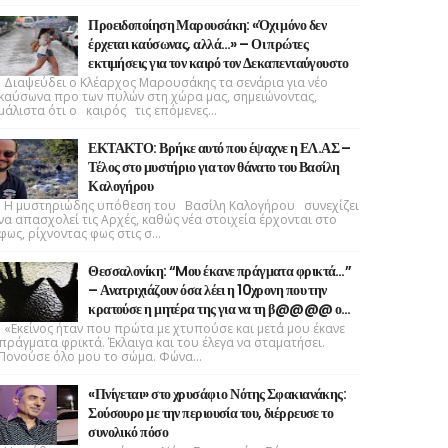
Προειδοποίηση Μαρουσάκη: «Όχι μόνο δεν
έρχεται καύσωνας, αλλά…» – Οι πρώτες
εκτιμήσεις για τον καιρό τον Δεκαπενταύγουστο
Διαψεύδει ο Κλέαρχος Μαρουσάκης τα σενάρια για νέο
καύσωνα προ των πυλών στη χώρα μας, σημειώνοντας,
μάλιστα ότι ο καιρός τις επόμενες...
ΕΚΤΑΚΤΟ: Βρήκε αυτό που έψαχνε η ΕΛ.ΑΣ –
Τέλος στο μυστήριο για τον θάνατο του Βασίλη
Καλογήρου
Η μυστηριώδης υπόθεση του Βασίλη Καλογήρου συνεχίζει
να απασχολεί τις Αρχές, καθώς νέα στοιχεία έρχονται στο
φως, ρίχνοντας φως στις σ...
Θεσσαλονίκη: “Mου έκανε πράγματα φρικτά…”
– Ανατριχιάζουν όσα λέει η 10χρονη που την
κρατούσε η μητέρα της για να τη β@@@@ ο…
«Εκείνος ήταν που πρώτα με χτυπούσε και μετά μου έκανε
πράγματα φρικτά. Έκλαιγα και του έλεγα να σταματήσει.
Πονούσε όλο μου το σώμα. Φώνα...
«Πνίγεται» στο χρυσάφι ο Νότης Σφακιανάκης:
Σούσουρο με την περιουσία του, διέρρευσε το
συνολικό πόσο