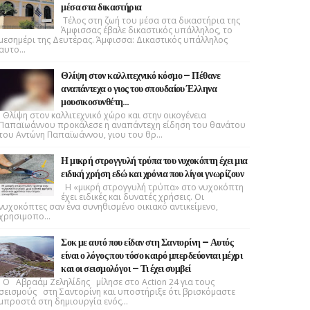
μέσα στα δικαστήρια
Τέλος στη ζωή του μέσα στα δικαστήρια της
Άμφισσας έβαλε δικαστικός υπάλληλος, το
μεσημέρι της Δευτέρας. Άμφισσα: Δικαστικός υπάλληλος
αυτο...
Θλίψη στον καλλιτεχνικό κόσμο – Πέθανε
αναπάντεχα ο γιος του σπουδαίου Έλληνα
μουσικοσυνθέτη…
Θλίψη στον καλλιτεχνικό χώρο και στην οικογένεια
Παπαϊωάννου προκάλεσε η αναπάντεχη είδηση του θανάτου
του Αντώνη Παπαϊωάννου, γιου του θρ...
Η μικρή στρογγυλή τρύπα του νυχοκόπτη έχει μια
ειδική χρήση εδώ και χρόνια που λίγοι γνωρίζουν
Η «μικρή στρογγυλή τρύπα» στο νυχοκόπτη
έχει ειδικές και δυνατές χρήσεις. Οι
νυχοκόπτες σαν ένα συνηθισμένο οικιακό αντικείμενο,
χρησιμοπο...
Σοκ με αυτό που είδαν στη Σαντορίνη – Αυτός
είναι ο λόγος που τόσο καιρό μπερδεύονται μέχρι
και οι σεισμολόγοι – Τι έχει συμβεί
Ο Αβραάμ Ζεληλίδης μίλησε στο Action 24 για τους
σεισμούς στη Σαντορίνη και υποστήριξε ότι βρισκόμαστε
μπροστά στη δημιουργία ενός...