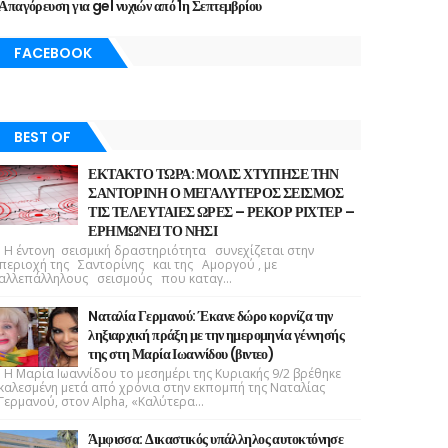
Απαγόρευση για gel νυχιών από 1η Σεπτεμβρίου
FACEBOOK
BEST OF
ΕΚΤΑΚΤΟ ΤΩΡΑ: ΜΟΛΙΣ ΧΤΥΠΗΣΕ ΤΗΝ
ΣΑΝΤΟΡΙΝΗ Ο ΜΕΓΑΛΥΤΕΡΟΣ ΣΕΙΣΜΟΣ
ΤΙΣ ΤΕΛΕΥΤΑΙΕΣ ΩΡΕΣ – ΡΕΚΟΡ ΡΙΧΤΕΡ –
ΕΡΗΜΩΝΕΙ ΤΟ ΝΗΣΙ
Η έντονη σεισμική δραστηριότητα συνεχίζεται στην
περιοχή της Σαντορίνης και της Αμοργού , με
αλλεπάλληλους σεισμούς που καταγ...
Nαταλία Γερμανού: Έκανε δώρο κορνίζα την
ληξιαρχική πράξη με την ημερομηνία γέννησής
της στη Μαρία Ιωαννίδου (βιντεο)
Η Μαρία Ιωαννίδου το μεσημέρι της Κυριακής 9/2 βρέθηκε
καλεσμένη μετά από χρόνια στην εκπομπή της Ναταλίας
Γερμανού, στον Alpha, «Καλύτερα...
Άμφισσα: Δικαστικός υπάλληλος αυτοκτόνησε