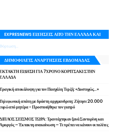
EXPRESNEWS ΕΙΔΉΣΕΙΣ ΑΠΌ ΤΗΝ ΕΛΛΆΔΑ ΚΑΙ
ΤΟΝ ΚΌΣΜΟ ΜΕ ΕΓΚΥΡΌΤΗΤΑ
Φόρτωση...
ΔΗΜΟΦΙΛΕΊΣ ΑΝΑΡΤΉΣΕΙΣ ΕΒΔΟΜΑΔΑΣ
ΕΚΤΑΚΤΗ ΕΙΔΗΣΗ ΓΙΑ 7ΧΡΟΝΟ ΚΟΡΙΤΣΑΚΙ ΣΤΗΝ
ΕΛΛΑΔΑ
Τραγική αποκάλυψη για τον Πασχάλη Τερζή: «Δυστυχώς…»
Τηλεφωνική απάτη με δράστη αρχιμανδριτη: Ζήτησε 20.000
ευρώ από μητέρα - Προσποιήθηκε τον γιατρό
ΔΙΠΛΟΣ ΣΕΙΣΜΟΣ ΤΩΡΑ: Τραντάχτηκαν ξανά Σαντορίνη και
Αμοργός – Έκτακτη ανακοίνωση – Τι πρέπει να κάνουν οι πολίτες