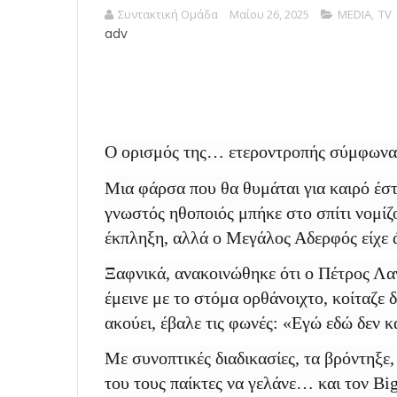
Συντακτική Ομάδα
Μαΐου 26, 2025
MEDIA
,
TV
adv
Ο ορισμός της… ετεροντροπής σύμφωνα μ
Μια φάρσα που θα θυμάται για καιρό έσ
γνωστός ηθοποιός μπήκε στο σπίτι νομίζ
έκπληξη, αλλά ο Μεγάλος Αδερφός είχε
Ξαφνικά, ανακοινώθηκε ότι ο Πέτρος Λα
έμεινε με το στόμα ορθάνοιχτο, κοίταζε δ
ακούει, έβαλε τις φωνές: «Εγώ εδώ δεν κ
Με συνοπτικές διαδικασίες, τα βρόντηξε
του τους παίκτες να γελάνε… και τον Bi