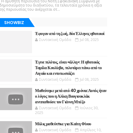
Η αμύθητη περιουσία του Νότη Σφακιανάκη Σύμφωνα με
δημοσιεύματα του διαδικτύου, τα τελευταία χρόνια η αξία
της περιουσίας του ανέρχεται στ...
SHOWBIZ
Έφυγαν από τη ζωή, δύο Έλληνες ηθοποιοί
Συντακτική Ομάδα
Jul 08, 2025
Έγινε πιλότος, είναι «άλλη»: Η ηθοποιός
Ταμίλα Κουλίεβα, πιλοτάρει πάνω από το
Αιγαίο και εντυπωσιάζει
Συντακτική Ομάδα
Jul 08, 2025
Μαθεύτηκε μετά από 40 χρόνια:Αυτός ήταν
ο λόγος που η Αλίκη Βουγιουκλάκ
αντιπαθούσε τον Γιάννη Μπέζο
Συντακτική Ομάδα
Ιούνιος 30,
2025
Μόλις μαθεύτnκε για Καίτη Φίνου
Συντακτική Ομάδα
Απρίλιος 10,