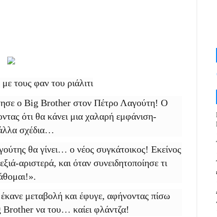
ε τους φαν του ριάλιτι
τησε ο Big Brother στον Πέτρο Λαγούτη! Ο
οντας ότι θα κάνει μια χαλαρή εμφάνιση-
 άλλα σχέδια…
γούτης θα γίνει… ο νέος συγκάτοικος! Εκείνος
εξιά-αριστερά, και όταν συνειδητοποίησε τι
άθομαι!».
, έκανε μεταβολή και έφυγε, αφήνοντας πίσω
g Brother να του… καίει φλάντζα!