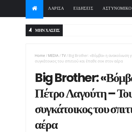
ΛΑΡΙΣΑ
ΕΙΔΗΣΕΙΣ
ΑΣΤΥΝΟΜΙΚΟ
ΜΗΝ ΧΑΣΕΙΣ
Home
/
MEDIA
/
TV
/
Big Brother: «Βόμβα» η ανακοίνωση γ
συγκάτοικος του σπιτιού και έπαθε σοκ στον αέρα
Big Brother: «Βόμβα
Πέτρο Λαγούτη – Του ε
συγκάτοικος του σπιτι
αέρα