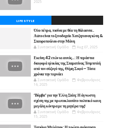
2025
LIFE STYLE
Όλο πέτρα, πισίνα με θέα τη θάλασσα..
Αuτο είναι το ξενοδοχείο Χατζηπαναγιώτη &
Σταυροπούλου στην Μάνη
Συντακτική Ομάδα
Aug 07, 2025
Εκείνη 42 ετών κι αυτός…: Η τεράστια
διαφορά ηλικίας της Σταματίνας Τσιμτσιλή
από τον σύζυγό της, Θέμη Σοφό – Τόσα
χρόνια την περνάει
Συντακτική Ομάδα
Φεβρουάριος
16, 2025
‘Βόμβα’ για την Έλλη Στάη: Η άγνωστη
σχέση της με πρωτοκλασάτο πολιτικό και η
μεγάλη κόντρα με τη μητέρα της!
Συντακτική Ομάδα
Φεβρουάριος
15, 2025
Τατιάνα Μπλάτνικ: Η πρώτη ανάρτηση