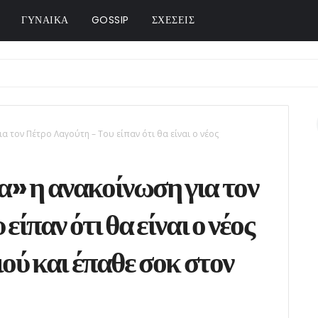
ΓΥΝΑΙΚΑ
GOSSIP
ΣΧΕΣΕΙΣ
ια τον Πέτρο Λαγούτη – Του είπαν ότι θα είναι ο νέος
» η ανακοίνωση για τον
ίπαν ότι θα είναι ο νέος
ού και έπαθε σοκ στον