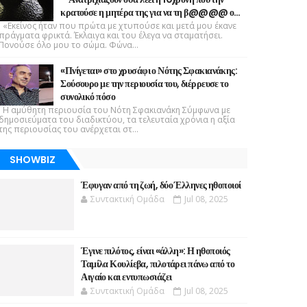
κρατούσε η μητέρα της για να τη β@@@@ ο…
«Εκείνος ήταν που πρώτα με χτυπούσε και μετά μου έκανε
πράγματα φρικτά. Έκλαιγα και του έλεγα να σταματήσει.
Πονούσε όλο μου το σώμα. Φώνα...
«Πνίγεται» στο χρυσάφι ο Νότης Σφακιανάκης:
Σούσουρο με την περιουσία του, διέρρευσε το
συνολικό πόσο
Η αμύθητη περιουσία του Νότη Σφακιανάκη Σύμφωνα με
δημοσιεύματα του διαδικτύου, τα τελευταία χρόνια η αξία
της περιουσίας του ανέρχεται στ...
SHOWBIZ
Έφυγαν από τη ζωή, δύο Έλληνες ηθοποιοί
Συντακτική Ομάδα
Jul 08, 2025
Έγινε πιλότος, είναι «άλλη»: Η ηθοποιός
Ταμίλα Κουλίεβα, πιλοτάρει πάνω από το
Αιγαίο και εντυπωσιάζει
Συντακτική Ομάδα
Jul 08, 2025