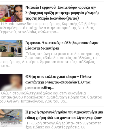
Nαταλία Γερμανού: Έκανε δώρο κορνίζα την
ληξιαρχική πράξη με την ημερομηνία γέννησής
της στη Μαρία Ιωαννίδου (βιντεο)
Η Μαρία Ιωαννίδου το μεσημέρι της Κυριακής 9/2 βρέθηκε
καλεσμένη μετά από χρόνια στην εκπομπή της Ναταλίας
Γερμανού, στον Alpha, «Καλύτερα...
Άμφισσα: Δικαστικός υπάλληλος αυτοκτόνησε
μέσα στα δικαστήρια
Τέλος στη ζωή του μέσα στα δικαστήρια της
Άμφισσας έβαλε δικαστικός υπάλληλος, το
μεσημέρι της Δευτέρας. Άμφισσα: Δικαστικός υπάλληλος
αυτο...
Θλίψη στον καλλιτεχνικό κόσμο – Πέθανε
αναπάντεχα ο γιος του σπουδαίου Έλληνα
μουσικοσυνθέτη…
Θλίψη στον καλλιτεχνικό χώρο και στην οικογένεια
Παπαϊωάννου προκάλεσε η αναπάντεχη είδηση του θανάτου
του Αντώνη Παπαϊωάννου, γιου του θρ...
Η μικρή στρογγυλή τρύπα του νυχοκόπτη έχει μια
ειδική χρήση εδώ και χρόνια που λίγοι γνωρίζουν
Η «μικρή στρογγυλή τρύπα» στο νυχοκόπτη
έχει ειδικές και δυνατές χρήσεις. Οι