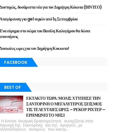
Δυστυχώς, δυσάρεστα νέα για τον Δημήτρη Κόκοτα (ΒΙΝΤΕΟ)
Απαγόρευση για gel νυχιών από 1η Σεπτεμβρίου
Ένα εύρημα στο σώμα του Βασίλη Καλογήρου θα δώσει
απαντήσεις
Δυσκολες ωρες για τον Δημήτρη Κοκκοτα!
FACEBOOK
BEST OF
ΕΚΤΑΚΤΟ ΤΩΡΑ: ΜΟΛΙΣ ΧΤΥΠΗΣΕ ΤΗΝ
ΣΑΝΤΟΡΙΝΗ Ο ΜΕΓΑΛΥΤΕΡΟΣ ΣΕΙΣΜΟΣ
ΤΙΣ ΤΕΛΕΥΤΑΙΕΣ ΩΡΕΣ – ΡΕΚΟΡ ΡΙΧΤΕΡ –
ΕΡΗΜΩΝΕΙ ΤΟ ΝΗΣΙ
Η έντονη σεισμική δραστηριότητα συνεχίζεται στην
περιοχή της Σαντορίνης και της Αμοργού , με
αλλεπάλληλους σεισμούς που καταγ...