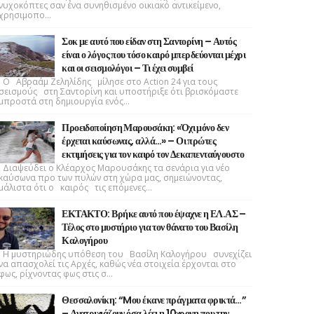
νυχοκόπτες σαν ένα συνηθισμένο οικιακό αντικείμενο,
χρησιμοπο...
Σοκ με αυτό που είδαν στη Σαντορίνη – Αυτός
είναι ο λόγος που τόσο καιρό μπερδεύονται μέχρι
και οι σεισμολόγοι – Τι έχει συμβεί
Ο Αβραάμ Ζεληλίδης μίλησε στο Action 24 για τους
σεισμούς στη Σαντορίνη και υποστήριξε ότι βρισκόμαστε
μπροστά στη δημιουργία ενός...
Προειδοποίηση Μαρουσάκη: «Όχι μόνο δεν
έρχεται καύσωνας, αλλά…» – Οι πρώτες
εκτιμήσεις για τον καιρό τον Δεκαπενταύγουστο
Διαψεύδει ο Κλέαρχος Μαρουσάκης τα σενάρια για νέο
καύσωνα προ των πυλών στη χώρα μας, σημειώνοντας,
μάλιστα ότι ο καιρός τις επόμενες...
ΕΚΤΑΚΤΟ: Βρήκε αυτό που έψαχνε η ΕΛ.ΑΣ –
Τέλος στο μυστήριο για τον θάνατο του Βασίλη
Καλογήρου
Η μυστηριώδης υπόθεση του Βασίλη Καλογήρου συνεχίζει
να απασχολεί τις Αρχές, καθώς νέα στοιχεία έρχονται στο
φως, ρίχνοντας φως στις σ...
Θεσσαλονίκη: “Mου έκανε πράγματα φρικτά…”
– Ανατριχιάζουν όσα λέει η 10χρονη που την