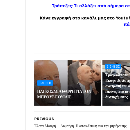
Τράπεζες: Τι αλλάζει από σήμερα σ
Κάνε εγγραφή στο κανάλι μας στο Youtub
πά
ΕΙΔΗΣΕΙΣ
Τραγωδία στα 
Εκσφενδονίστηκ
ΕΙΔΗΣΕΙΣ
ανατροπή του α
ΠΑΓΚΟΣΜΙΑ ΘΛΙΨΗ ΓΙΑ ΤΟΝ
εικόνες από το 
ΜΠΡΟΥΣ ΓΟΥΙΛΙΣ
δυστυχήματος
PREVIOUS
Έλενα Μακρή – Λυμπέρη: Η αποκάλυψη για την μητέρα της