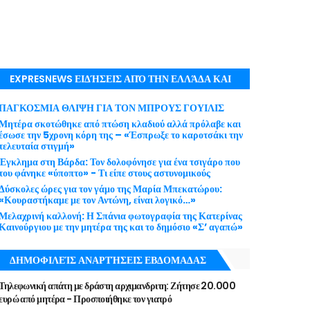
EXPRESNEWS ΕΙΔΉΣΕΙΣ ΑΠΌ ΤΗΝ ΕΛΛΆΔΑ ΚΑΙ
ΤΟΝ ΚΌΣΜΟ ΜΕ ΕΓΚΥΡΌΤΗΤΑ
ΠΑΓΚΟΣΜΙΑ ΘΛΙΨΗ ΓΙΑ ΤΟΝ ΜΠΡΟΥΣ ΓΟΥΙΛΙΣ
Μητέρα σκοτώθηκε από πτώση κλαδιού αλλά πρόλαβε και
έσωσε την 5χρονη κόρη της – «Έσπρωξε το καροτσάκι την
τελευταία στιγμή»
Έγκλημα στη Βάρδα: Τον δολοφόνησε για ένα τσιγάρο που
του φάνηκε «ύποπτο» - Τι είπε στους αστυνομικούς
Δύσκολες ώρες για τον γάμο της Μαρία Μπεκατώρου:
«Κουραστήκαμε με τον Αντώνη, είναι λογικό…»
Μελαχρινή καλλονή: Η Σπάνια φωτογραφία της Κατερίνας
Καινούργιου με την μητέρα της και το δημόσιο «Σ’ αγαπώ»
ΔΗΜΟΦΙΛΕΊΣ ΑΝΑΡΤΉΣΕΙΣ ΕΒΔΟΜΑΔΑΣ
Τηλεφωνική απάτη με δράστη αρχιμανδριτη: Ζήτησε 20.000
ευρώ από μητέρα - Προσποιήθηκε τον γιατρό