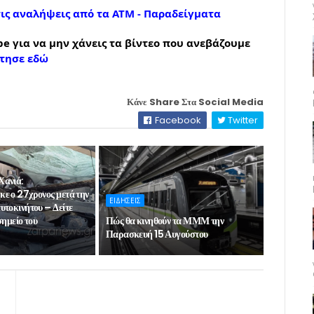
τις αναλήψεις από τα ΑΤΜ - Παραδείγματα
e για να μην χάνεις τα βίντεο που ανεβάζουμε
τησε εδώ
Κάνε Share Στα Social Media
Facebook
Twitter
Χανιά:
ε ο 27χρονος μετά την
ΕΙΔΗΣΕΙΣ
υτοκινήτου – Δείτε
σημείο του
Πώς θα κινηθούν τα ΜΜΜ την
Παρασκευή 15 Αυγούστου