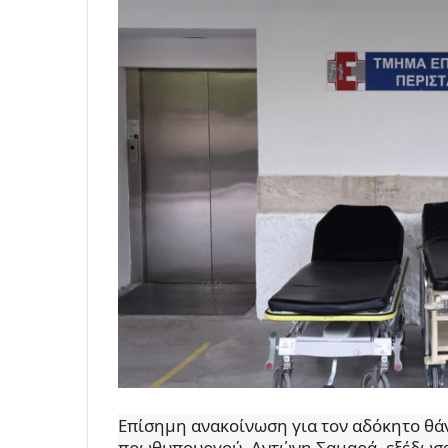
Επίσημη ανακοίνωση για τον αδόκητο θά
πρωθυπουργού, Αντώνη Σαμαρά, εξέδωσε 