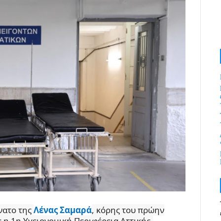
νατο της
Λένας Σαμαρά
, κόρης του πρώην
η 1η Υγειονομική Περιφέρεια Αττικής.