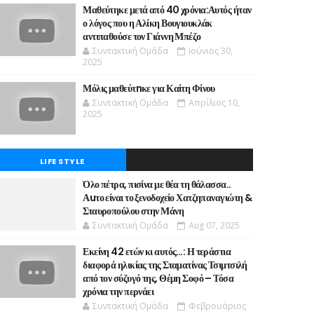
Μαθεύτηκε μετά από 40 χρόνια:Αυτός ήταν
ο λόγος που η Αλίκη Βουγιουκλάκ
αντιπαθούσε τον Γιάννη Μπέζο
Συντακτική Ομάδα
Ιούνιος 30,
2025
Μόλις μαθεύτnκε για Καίτη Φίνου
Συντακτική Ομάδα
Απρίλιος 10,
2025
LIFE STYLE
Όλο πέτρα, πισίνα με θέα τη θάλασσα..
Αuτο είναι το ξενοδοχείο Χατζηπαναγιώτη &
Σταυροπούλου στην Μάνη
Συντακτική Ομάδα
Aug 07, 2025
Εκείνη 42 ετών κι αυτός…: Η τεράστια
διαφορά ηλικίας της Σταματίνας Τσιμτσιλή
από τον σύζυγό της, Θέμη Σοφό – Τόσα
χρόνια την περνάει
Συντακτική Ομάδα
Φεβρουάριος