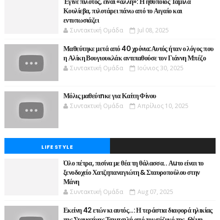
Έγινε πιλότος, είναι «άλλη»: Η ηθοποιός Ταμίλα
Κουλίεβα, πιλοτάρει πάνω από το Αιγαίο και
εντυπωσιάζει
Συντακτική Ομάδα
Jul 08, 2025
Μαθεύτηκε μετά από 40 χρόνια:Αυτός ήταν ο λόγος που
η Αλίκη Βουγιουκλάκ αντιπαθούσε τον Γιάννη Μπέζο
Συντακτική Ομάδα
Ιούνιος 30, 2025
Μόλις μαθεύτnκε για Καίτη Φίνου
Συντακτική Ομάδα
Απρίλιος 10, 2025
LIFE STYLE
Όλο πέτρα, πισίνα με θέα τη θάλασσα.. Αuτο είναι το
ξενοδοχείο Χατζηπαναγιώτη & Σταυροπούλου στην
Μάνη
Συντακτική Ομάδα
Aug 07, 2025
Εκείνη 42 ετών κι αυτός…: Η τεράστια διαφορά ηλικίας
της Σταματίνας Τσιμτσιλή από τον σύζυγό της, Θέμη