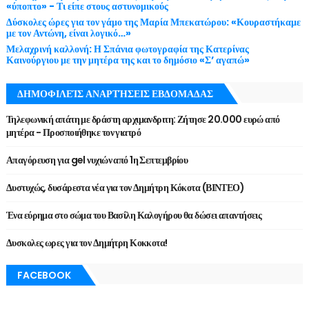
«ύποπτο» - Τι είπε στους αστυνομικούς
Δύσκολες ώρες για τον γάμο της Μαρία Μπεκατώρου: «Κουραστήκαμε
με τον Αντώνη, είναι λογικό…»
Μελαχρινή καλλονή: Η Σπάνια φωτογραφία της Κατερίνας
Καινούργιου με την μητέρα της και το δημόσιο «Σ’ αγαπώ»
ΔΗΜΟΦΙΛΕΊΣ ΑΝΑΡΤΉΣΕΙΣ ΕΒΔΟΜΑΔΑΣ
Τηλεφωνική απάτη με δράστη αρχιμανδριτη: Ζήτησε 20.000 ευρώ από
μητέρα - Προσποιήθηκε τον γιατρό
Απαγόρευση για gel νυχιών από 1η Σεπτεμβρίου
Δυστυχώς, δυσάρεστα νέα για τον Δημήτρη Κόκοτα (ΒΙΝΤΕΟ)
Ένα εύρημα στο σώμα του Βασίλη Καλογήρου θα δώσει απαντήσεις
Δυσκολες ωρες για τον Δημήτρη Κοκκοτα!
FACEBOOK