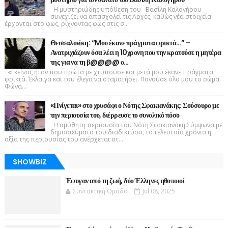
Η μυστηριώδης υπόθεση του Βασίλη Καλογήρου
συνεχίζει να απασχολεί τις Αρχές, καθώς νέα στοιχεία
έρχονται στο φως, ρίχνοντας φως στις σ...
Θεσσαλονίκη: “Mου έκανε πράγματα φρικτά…” –
Ανατριχιάζουν όσα λέει η 10χρονη που την κρατούσε η μητέρα
της για να τη β@@@@ ο…
«Εκείνος ήταν που πρώτα με χτυπούσε και μετά μου έκανε πράγματα
φρικτά. Έκλαιγα και του έλεγα να σταματήσει. Πονούσε όλο μου το σώμα.
Φώνα...
«Πνίγεται» στο χρυσάφι ο Νότης Σφακιανάκης: Σούσουρο με
την περιουσία του, διέρρευσε το συνολικό πόσο
Η αμύθητη περιουσία του Νότη Σφακιανάκη Σύμφωνα με
δημοσιεύματα του διαδικτύου, τα τελευταία χρόνια η
αξία της περιουσίας του ανέρχεται στ...
SHOWBIZ
Έφυγαν από τη ζωή, δύο Έλληνες ηθοποιοί
Συντακτική Ομάδα
Jul 08, 2025