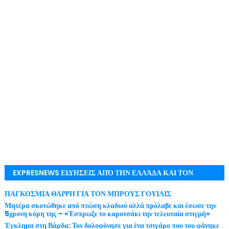
EXPRESNEWS ΕΙΔΉΣΕΙΣ ΑΠΌ ΤΗΝ ΕΛΛΆΔΑ ΚΑΙ ΤΟΝ
ΚΌΣΜΟ ΜΕ ΕΓΚΥΡΌΤΗΤΑ
ΠΑΓΚΟΣΜΙΑ ΘΛΙΨΗ ΓΙΑ ΤΟΝ ΜΠΡΟΥΣ ΓΟΥΙΛΙΣ
Μητέρα σκοτώθηκε από πτώση κλαδιού αλλά πρόλαβε και έσωσε την
5χρονη κόρη της – «Έσπρωξε το καροτσάκι την τελευταία στιγμή»
Έγκλημα στη Βάρδα: Τον δολοφόνησε για ένα τσιγάρο που του φάνηκε