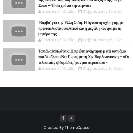
Σοφό – Τόσα χρόνια την περνάει
Συντακτική Ομάδα
Φεβρουάριος 16, 2025
‘Βόμβα’ για την Έλλη Στάη: Η άγνωστη σχέση της με
πρωτοκλασάτο πολιτικό και η μεγάλη κόντρα με τη
μητέρα της!
Συντακτική Ομάδα
Φεβρουάριος 15, 2025
Τατιάνα Μπλάτνικ: Η πρώτη ανάρτηση μετά τον γάμο
του Νικόλαου Ντε Γκρες με τη Χρ. Βαρδινογιάννη – «Οι
τελευταίες εβδομάδες ήταν μια περιπέτεια»
Συντακτική Ομάδα
Φεβρουάριος 15, 2025
Created By
ThemeXpose