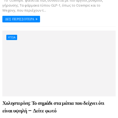
Το Ozempic φαίνεται πως συνδέεται με πιο αργούς ρυθμούς
γήρανσης. Τα φάρμακα τύπου GLP-1, όπως το Ozempic και το
Wegovy, που περιέχουν τ...
ΔΕΣ ΠΕΡΙΣΣΟΤΕΡΑ
ΥΓΕΙΑ
Χοληστερίνη: Το σημάδι στα μάτια που δείχνει ότι
είναι υψηλή – Δείτε φωτό