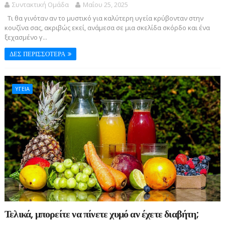
Συντακτική Ομάδα
Μαΐου 25, 2025
Τι θα γινόταν αν το μυστικό για καλύτερη υγεία κρύβονταν στην
κουζίνα σας, ακριβώς εκεί, ανάμεσα σε μια σκελίδα σκόρδο και ένα
ξεχασμένο γ...
ΔΕΣ ΠΕΡΙΣΣΟΤΕΡΑ
ΥΓΕΙΑ
Τελικά, μπορείτε να πίνετε χυμό αν έχετε διαβήτη;