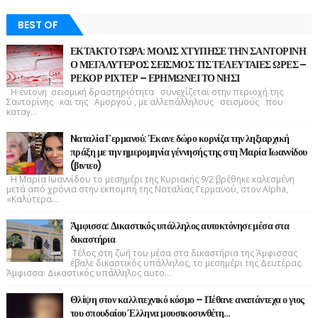
BEST OF
ΕΚΤΑΚΤΟ ΤΩΡΑ: ΜΟΛΙΣ ΧΤΥΠΗΣΕ ΤΗΝ ΣΑΝΤΟΡΙΝΗ
Ο ΜΕΓΑΛΥΤΕΡΟΣ ΣΕΙΣΜΟΣ ΤΙΣ ΤΕΛΕΥΤΑΙΕΣ ΩΡΕΣ –
ΡΕΚΟΡ ΡΙΧΤΕΡ – ΕΡΗΜΩΝΕΙ ΤΟ ΝΗΣΙ
Η έντονη σεισμική δραστηριότητα συνεχίζεται στην περιοχή της
Σαντορίνης και της Αμοργού , με αλλεπάλληλους σεισμούς που
καταγ...
Nαταλία Γερμανού: Έκανε δώρο κορνίζα την ληξιαρχική
πράξη με την ημερομηνία γέννησής της στη Μαρία Ιωαννίδου
(βιντεο)
Η Μαρία Ιωαννίδου το μεσημέρι της Κυριακής 9/2 βρέθηκε καλεσμένη
μετά από χρόνια στην εκπομπή της Ναταλίας Γερμανού, στον Alpha,
«Καλύτερα...
Άμφισσα: Δικαστικός υπάλληλος αυτοκτόνησε μέσα στα
δικαστήρια
Τέλος στη ζωή του μέσα στα δικαστήρια της Άμφισσας
έβαλε δικαστικός υπάλληλος, το μεσημέρι της Δευτέρας.
Άμφισσα: Δικαστικός υπάλληλος αυτο...
Θλίψη στον καλλιτεχνικό κόσμο – Πέθανε αναπάντεχα ο γιος
του σπουδαίου Έλληνα μουσικοσυνθέτη…