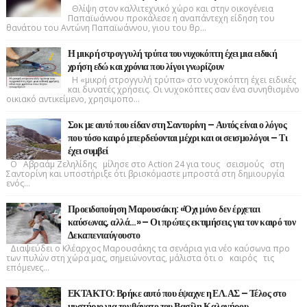
Θλίψη στον καλλιτεχνικό χώρο και στην οικογένεια
Παπαϊωάννου προκάλεσε η αναπάντεχη είδηση του
θανάτου του Αντώνη Παπαϊωάννου, γιου του θρ...
Η μικρή στρογγυλή τρύπα του νυχοκόπτη έχει μια ειδική
χρήση εδώ και χρόνια που λίγοι γνωρίζουν
Η «μικρή στρογγυλή τρύπα» στο νυχοκόπτη έχει ειδικές
και δυνατές χρήσεις. Οι νυχοκόπτες σαν ένα συνηθισμένο
οικιακό αντικείμενο, χρησιμοπο...
Σοκ με αυτό που είδαν στη Σαντορίνη – Αυτός είναι ο λόγος
που τόσο καιρό μπερδεύονται μέχρι και οι σεισμολόγοι – Τι
έχει συμβεί
Ο Αβραάμ Ζεληλίδης μίλησε στο Action 24 για τους σεισμούς στη
Σαντορίνη και υποστήριξε ότι βρισκόμαστε μπροστά στη δημιουργία
ενός...
Προειδοποίηση Μαρουσάκη: «Όχι μόνο δεν έρχεται
καύσωνας, αλλά…» – Οι πρώτες εκτιμήσεις για τον καιρό τον
Δεκαπενταύγουστο
Διαψεύδει ο Κλέαρχος Μαρουσάκης τα σενάρια για νέο καύσωνα προ
των πυλών στη χώρα μας, σημειώνοντας, μάλιστα ότι ο καιρός τις
επόμενες...
ΕΚΤΑΚΤΟ: Βρήκε αυτό που έψαχνε η ΕΛ.ΑΣ – Τέλος στο
μυστήριο για τον θάνατο του Βασίλη Καλογήρου